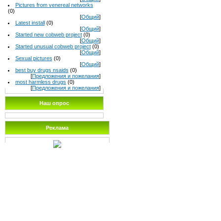
Pictures from venereal networks
(0)
[
Общий
]
Latest install
(0)
[
Общий
]
Started new cobweb project
(0)
[
Общий
]
Started unusual cobweb project
(0)
[
Общий
]
Sexual pictures
(0)
[
Общий
]
best buy drugs nsaids
(0)
[
Предложения и пожелания
]
most harmless drugs
(0)
[
Предложения и пожелания
]
Наш опрос
Реклама