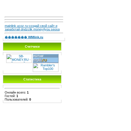
mainlink ucoz ru-создай свой сайт и
заработай dndzclik money4you seosa
������� WMlink.ru
Счетчики
Статистика
Онлайн всего:
1
Гостей:
1
Пользователей:
0