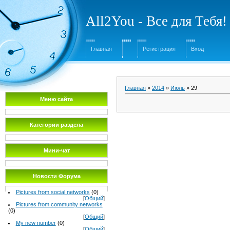
All2You - Все для Тебя!
Главная
Регистрация
Вход
Главная
»
2014
»
Июль
»
29
Меню сайта
Категории раздела
Мини-чат
Новости Форума
Pictures from social networks
(0)
[
Общий
]
Pictures from community networks
(0)
[
Общий
]
My new number
(0)
[
Общий
]