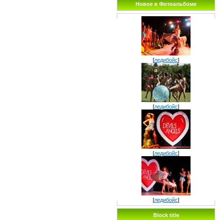
Новое в Фотоальбоме
[
ледибойс
]
[
ледибойс
]
[
ледибойс
]
[
ледибойс
]
Block title