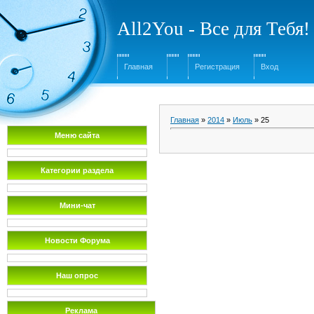
All2You - Все для Тебя!
Главная
Регистрация
Вход
Главная
»
2014
»
Июль
»
25
Меню сайта
Категории раздела
Мини-чат
Новости Форума
Наш опрос
Реклама