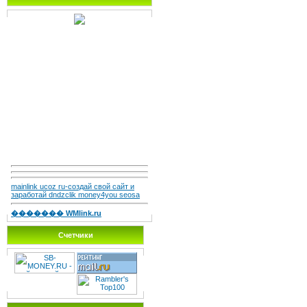
mainlink ucoz ru-создай свой сайт и
заработай dndzclik money4you seosa
������� WMlink.ru
Счетчики