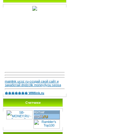
mainlink ucoz ru-создай свой сайт и
заработай dndzclik money4you seosa
������� WMlink.ru
Счетчики