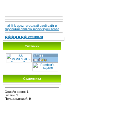
mainlink ucoz ru-создай свой сайт и
заработай dndzclik money4you seosa
������� WMlink.ru
Счетчики
Статистика
Онлайн всего:
1
Гостей:
1
Пользователей:
0