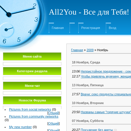
All2You - Все для Тебя!
Главная
Регистрация
Вход
Главная
»
2009
»
Ноябрь
Меню сайта
18 Ноября, Среда
Категории раздела
13:06
Непристойное предложение - сек
12:17
Чтобы привлечь мужчину, женщи
13 Ноября, Пятница
Мини-чат
17:57
Врачи: секс-продукты специальн
Новости Форума
10 Ноября, Вторник
Pictures from social networks
(0)
23:50
Названы самые "горячие штучки
[
Общий
]
Pictures from community networks
(0)
07 Ноября, Суббота
[
Общий
]
My new number
(0)
20:27
Похудение без диеты
(0)
[
Общий
]