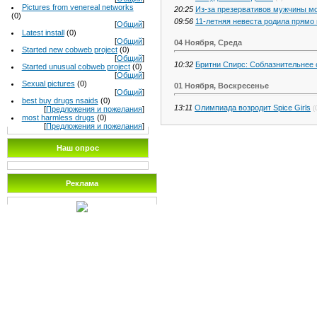
Pictures from venereal networks
20:25
Из-за презервативов мужчины мо
(0)
09:56
11-летняя невеста родила прямо
[
Общий
]
Latest install
(0)
[
Общий
]
04 Ноября, Среда
Started new cobweb project
(0)
[
Общий
]
10:32
Бритни Спирс: Соблазнительнее
Started unusual cobweb project
(0)
[
Общий
]
Sexual pictures
(0)
01 Ноября, Воскресенье
[
Общий
]
best buy drugs nsaids
(0)
13:11
Олимпиада возродит Spice Girls
(
[
Предложения и пожелания
]
most harmless drugs
(0)
[
Предложения и пожелания
]
Наш опрос
Реклама