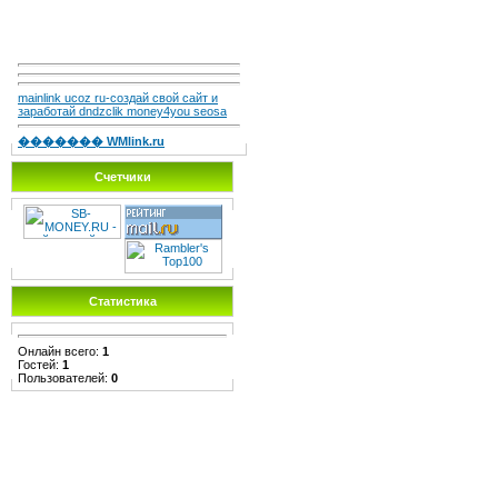
mainlink ucoz ru-создай свой сайт и
заработай dndzclik money4you seosa
������� WMlink.ru
Счетчики
Статистика
Онлайн всего:
1
Гостей:
1
Пользователей:
0