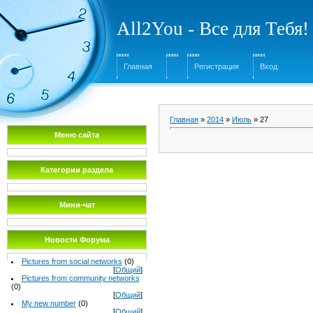
All2You - Все для Тебя!
Главная
Регистрация
Вход
Главная
»
2014
»
Июль
»
27
Меню сайта
Категории раздела
Мини-чат
Новости Форума
Pictures from social networks
(0)
[
Общий
]
Pictures from community networks
(0)
[
Общий
]
My new number
(0)
[
Общий
]