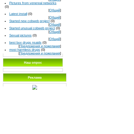
Pictures from venereal networks
(0)
[
Общий
]
Latest install
(0)
[
Общий
]
Started new cobweb project
(0)
[
Общий
]
Started unusual cobweb project
(0)
[
Общий
]
Sexual pictures
(0)
[
Общий
]
best buy drugs nsaids
(0)
[
Предложения и пожелания
]
most harmless drugs
(0)
[
Предложения и пожелания
]
Наш опрос
Реклама