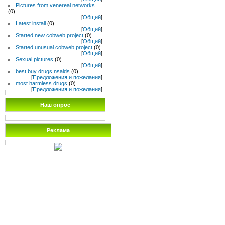
Pictures from venereal networks
(0)
[
Общий
]
Latest install
(0)
[
Общий
]
Started new cobweb project
(0)
[
Общий
]
Started unusual cobweb project
(0)
[
Общий
]
Sexual pictures
(0)
[
Общий
]
best buy drugs nsaids
(0)
[
Предложения и пожелания
]
most harmless drugs
(0)
[
Предложения и пожелания
]
Наш опрос
Реклама