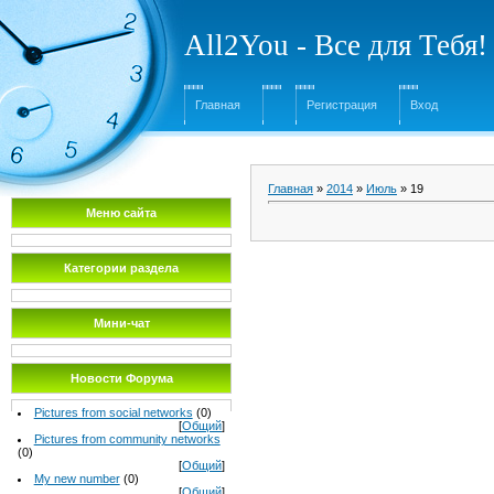
All2You - Все для Тебя!
Главная
Регистрация
Вход
Главная
»
2014
»
Июль
»
19
Меню сайта
Категории раздела
Мини-чат
Новости Форума
Pictures from social networks
(0)
[
Общий
]
Pictures from community networks
(0)
[
Общий
]
My new number
(0)
[
Общий
]