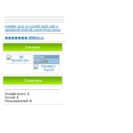
mainlink ucoz ru-создай свой сайт и
заработай dndzclik money4you seosa
������� WMlink.ru
Счетчики
Статистика
Онлайн всего:
1
Гостей:
1
Пользователей:
0