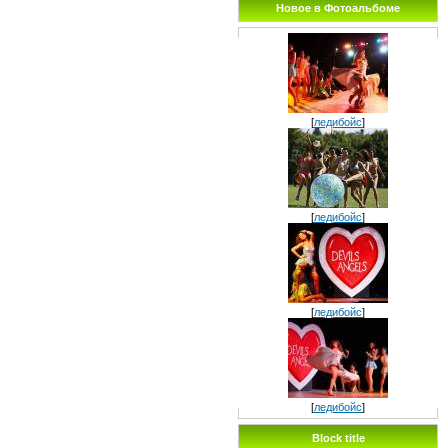
Новое в Фотоальбоме
[
ледибойс
]
[
ледибойс
]
[
ледибойс
]
[
ледибойс
]
Block title