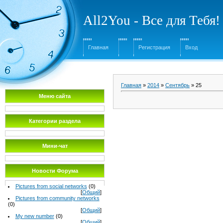
All2You - Все для Тебя!
Главная
Регистрация
Вход
Главная
»
2014
»
Сентябрь
»
25
Меню сайта
Категории раздела
Мини-чат
Новости Форума
Pictures from social networks
(0)
[
Общий
]
Pictures from community networks
(0)
[
Общий
]
My new number
(0)
[
Общий
]