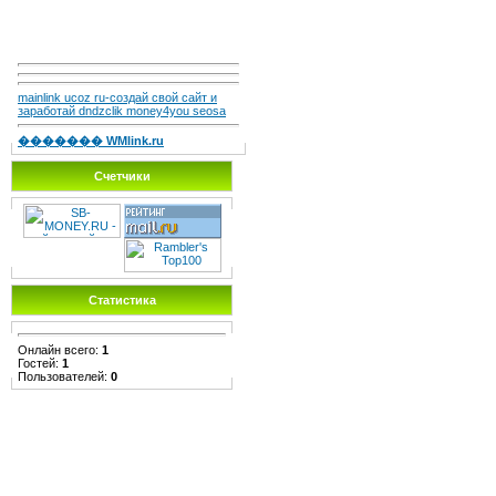
mainlink ucoz ru-создай свой сайт и
заработай dndzclik money4you seosa
������� WMlink.ru
Счетчики
Статистика
Онлайн всего:
1
Гостей:
1
Пользователей:
0