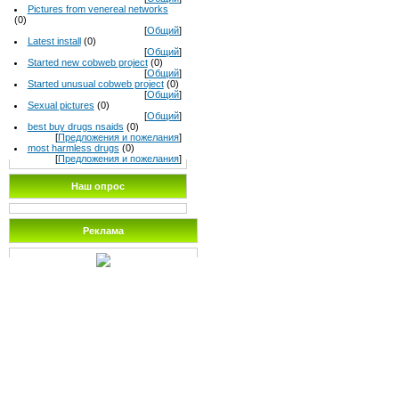
Pictures from venereal networks
(0)
[
Общий
]
Latest install
(0)
[
Общий
]
Started new cobweb project
(0)
[
Общий
]
Started unusual cobweb project
(0)
[
Общий
]
Sexual pictures
(0)
[
Общий
]
best buy drugs nsaids
(0)
[
Предложения и пожелания
]
most harmless drugs
(0)
[
Предложения и пожелания
]
Наш опрос
Реклама