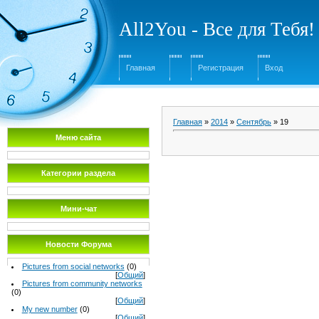
All2You - Все для Тебя!
Главная
Регистрация
Вход
Главная
»
2014
»
Сентябрь
»
19
Меню сайта
Категории раздела
Мини-чат
Новости Форума
Pictures from social networks
(0)
[
Общий
]
Pictures from community networks
(0)
[
Общий
]
My new number
(0)
[
Общий
]