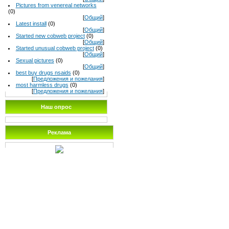
Pictures from venereal networks
(0)
[
Общий
]
Latest install
(0)
[
Общий
]
Started new cobweb project
(0)
[
Общий
]
Started unusual cobweb project
(0)
[
Общий
]
Sexual pictures
(0)
[
Общий
]
best buy drugs nsaids
(0)
[
Предложения и пожелания
]
most harmless drugs
(0)
[
Предложения и пожелания
]
Наш опрос
Реклама