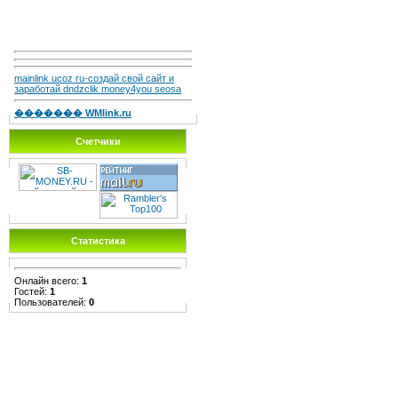
mainlink ucoz ru-создай свой сайт и
заработай dndzclik money4you seosa
������� WMlink.ru
Счетчики
Статистика
Онлайн всего:
1
Гостей:
1
Пользователей:
0