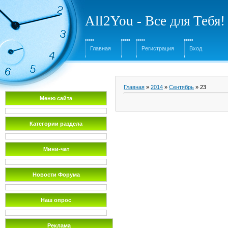
All2You - Все для Тебя!
Главная
Регистрация
Вход
Главная
»
2014
»
Сентябрь
»
23
Меню сайта
Категории раздела
Мини-чат
Новости Форума
Наш опрос
Реклама