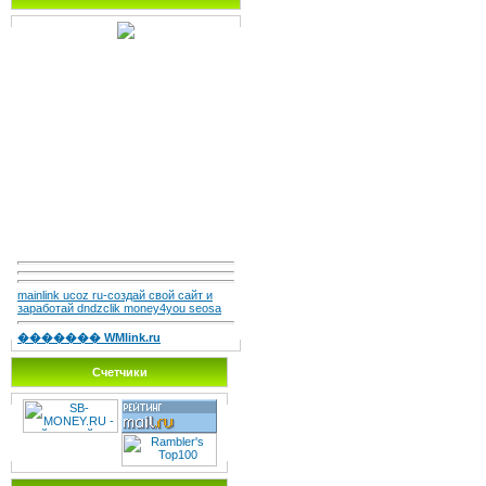
mainlink ucoz ru-создай свой сайт и
заработай dndzclik money4you seosa
������� WMlink.ru
Счетчики