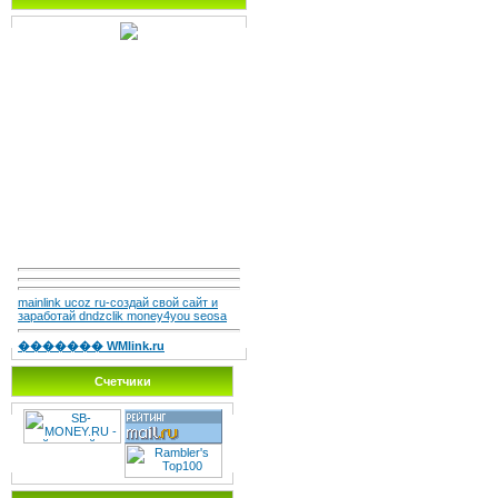
mainlink ucoz ru-создай свой сайт и
заработай dndzclik money4you seosa
������� WMlink.ru
Счетчики