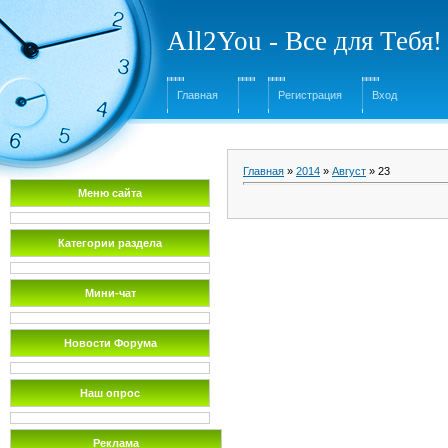
All2You - Все для Тебя!
Главная
Регистрация
Вход
Главная
»
2014
»
Август
»
23
Меню сайта
Категории раздела
Мини-чат
Новости Форума
Наш опрос
Реклама