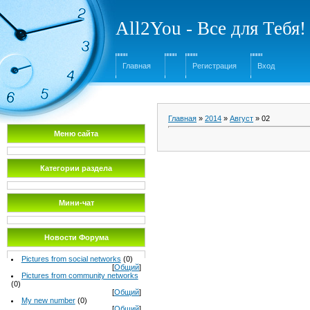
All2You - Все для Тебя!
Главная
Регистрация
Вход
Главная
»
2014
»
Август
»
02
Меню сайта
Категории раздела
Мини-чат
Новости Форума
Pictures from social networks
(0)
[
Общий
]
Pictures from community networks
(0)
[
Общий
]
My new number
(0)
[
Общий
]