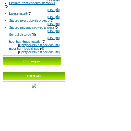
Pictures from venereal networks
(0)
[
Общий
]
Latest install
(0)
[
Общий
]
Started new cobweb project
(0)
[
Общий
]
Started unusual cobweb project
(0)
[
Общий
]
Sexual pictures
(0)
[
Общий
]
best buy drugs nsaids
(0)
[
Предложения и пожелания
]
most harmless drugs
(0)
[
Предложения и пожелания
]
Наш опрос
Реклама