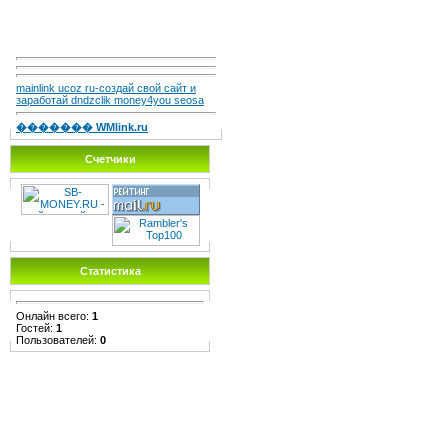
mainlink ucoz ru-создай свой сайт и
заработай dndzclik money4you seosa
������� WMlink.ru
Счетчики
Статистика
Онлайн всего:
1
Гостей:
1
Пользователей:
0