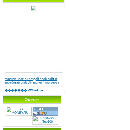
mainlink ucoz ru-создай свой сайт и
заработай dndzclik money4you seosa
������� WMlink.ru
Счетчики