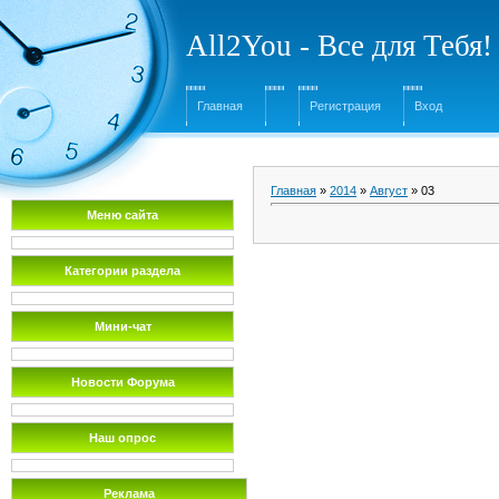
All2You - Все для Тебя!
Главная
Регистрация
Вход
Главная
»
2014
»
Август
»
03
Меню сайта
Категории раздела
Мини-чат
Новости Форума
Наш опрос
Реклама