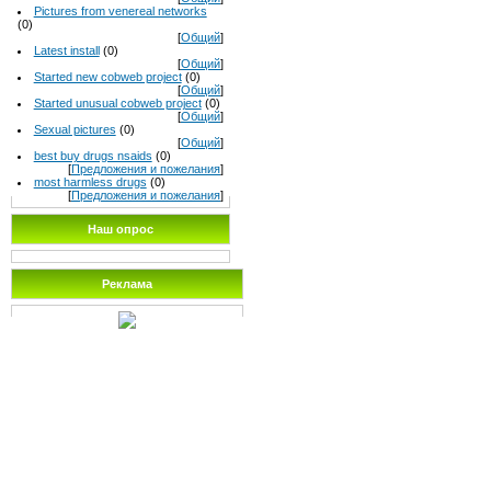
Pictures from venereal networks
(0)
[
Общий
]
Latest install
(0)
[
Общий
]
Started new cobweb project
(0)
[
Общий
]
Started unusual cobweb project
(0)
[
Общий
]
Sexual pictures
(0)
[
Общий
]
best buy drugs nsaids
(0)
[
Предложения и пожелания
]
most harmless drugs
(0)
[
Предложения и пожелания
]
Наш опрос
Реклама