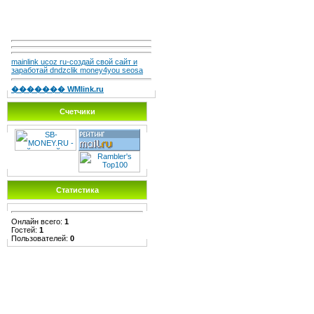
mainlink ucoz ru-создай свой сайт и
заработай dndzclik money4you seosa
������� WMlink.ru
Счетчики
Статистика
Онлайн всего:
1
Гостей:
1
Пользователей:
0