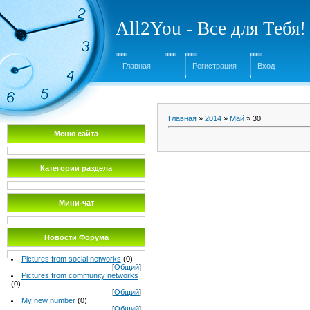
All2You - Все для Тебя!
Главная
Регистрация
Вход
Главная
»
2014
»
Май
»
30
Меню сайта
Категории раздела
Мини-чат
Новости Форума
Pictures from social networks
(0)
[
Общий
]
Pictures from community networks
(0)
[
Общий
]
My new number
(0)
[
Общий
]