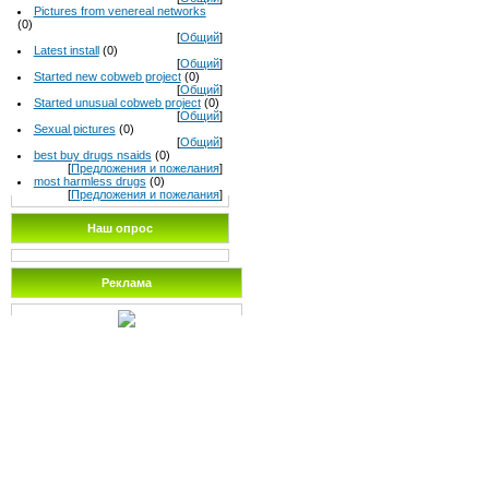
Pictures from venereal networks
(0)
[
Общий
]
Latest install
(0)
[
Общий
]
Started new cobweb project
(0)
[
Общий
]
Started unusual cobweb project
(0)
[
Общий
]
Sexual pictures
(0)
[
Общий
]
best buy drugs nsaids
(0)
[
Предложения и пожелания
]
most harmless drugs
(0)
[
Предложения и пожелания
]
Наш опрос
Реклама