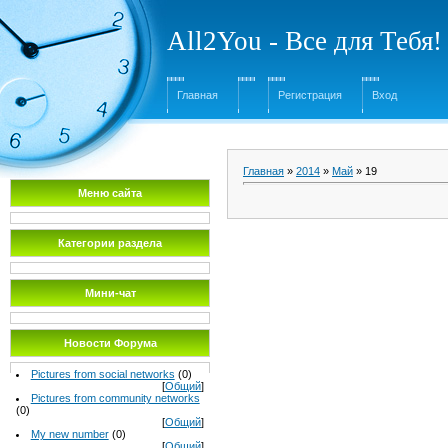
All2You - Все для Тебя!
Главная
Регистрация
Вход
Главная
»
2014
»
Май
»
19
Меню сайта
Категории раздела
Мини-чат
Новости Форума
Pictures from social networks
(0)
[
Общий
]
Pictures from community networks
(0)
[
Общий
]
My new number
(0)
[
Общий
]