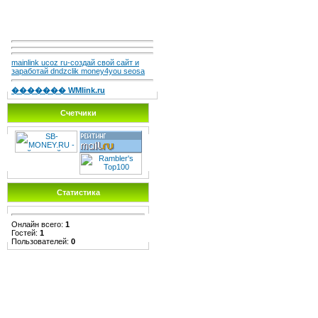
mainlink ucoz ru-создай свой сайт и
заработай dndzclik money4you seosa
������� WMlink.ru
Счетчики
Статистика
Онлайн всего:
1
Гостей:
1
Пользователей:
0