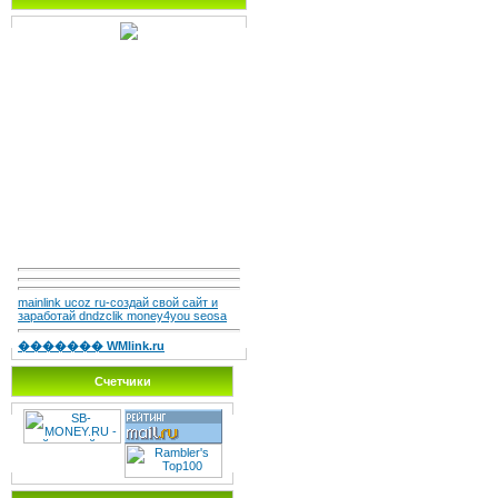
mainlink ucoz ru-создай свой сайт и
заработай dndzclik money4you seosa
������� WMlink.ru
Счетчики