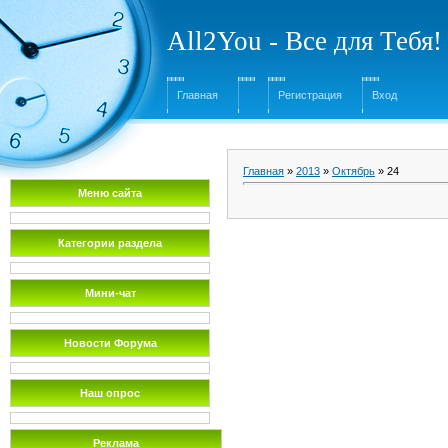
All2You - Все для Тебя!
Главная
Регистрация
Вход
Главная
»
2013
»
Октябрь
»
24
Меню сайта
Категории раздела
Мини-чат
Новости Форума
Наш опрос
Реклама