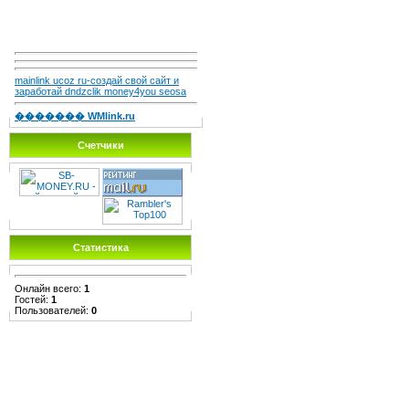
mainlink ucoz ru-создай свой сайт и
заработай dndzclik money4you seosa
������� WMlink.ru
Счетчики
Статистика
Онлайн всего:
1
Гостей:
1
Пользователей:
0