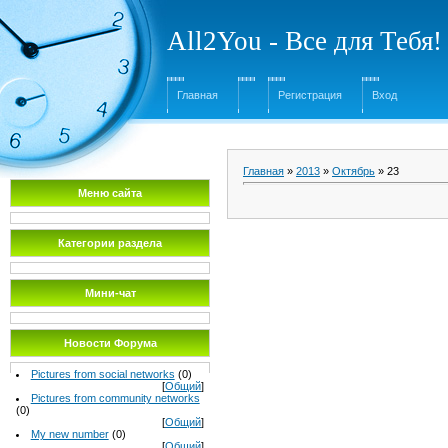
All2You - Все для Тебя!
Главная
Регистрация
Вход
Главная
»
2013
»
Октябрь
»
23
Меню сайта
Категории раздела
Мини-чат
Новости Форума
Pictures from social networks
(0)
[
Общий
]
Pictures from community networks
(0)
[
Общий
]
My new number
(0)
[
Общий
]