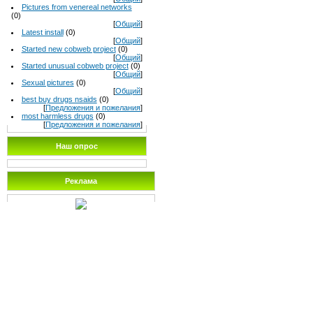
Pictures from venereal networks
(0)
[
Общий
]
Latest install
(0)
[
Общий
]
Started new cobweb project
(0)
[
Общий
]
Started unusual cobweb project
(0)
[
Общий
]
Sexual pictures
(0)
[
Общий
]
best buy drugs nsaids
(0)
[
Предложения и пожелания
]
most harmless drugs
(0)
[
Предложения и пожелания
]
Наш опрос
Реклама