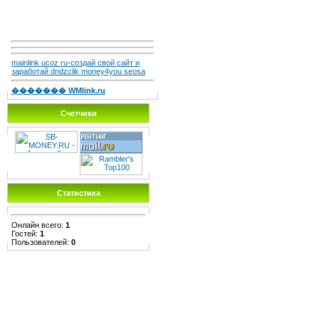
mainlink ucoz ru-создай свой сайт и
заработай dndzclik money4you seosa
������� WMlink.ru
Счетчики
Статистика
Онлайн всего:
1
Гостей:
1
Пользователей:
0