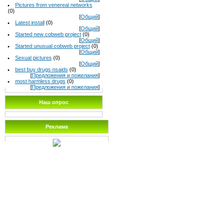
Pictures from venereal networks
(0)
[
Общий
]
Latest install
(0)
[
Общий
]
Started new cobweb project
(0)
[
Общий
]
Started unusual cobweb project
(0)
[
Общий
]
Sexual pictures
(0)
[
Общий
]
best buy drugs nsaids
(0)
[
Предложения и пожелания
]
most harmless drugs
(0)
[
Предложения и пожелания
]
Наш опрос
Реклама