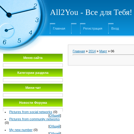
All2You - Все для Тебя!
Главная
Регистрация
Вход
Главная
»
2014
»
Март
»
06
Меню сайта
Категории раздела
Мини-чат
Новости Форума
Pictures from social networks
(0)
[
Общий
]
Pictures from community networks
(0)
[
Общий
]
My new number
(0)
[
Общий
]