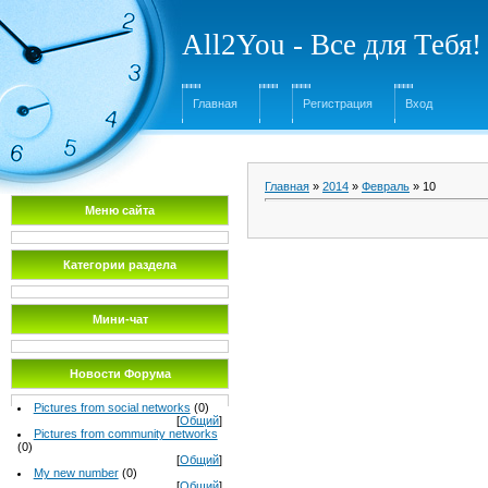
All2You - Все для Тебя!
Главная
Регистрация
Вход
Главная
»
2014
»
Февраль
»
10
Меню сайта
Категории раздела
Мини-чат
Новости Форума
Pictures from social networks
(0)
[
Общий
]
Pictures from community networks
(0)
[
Общий
]
My new number
(0)
[
Общий
]