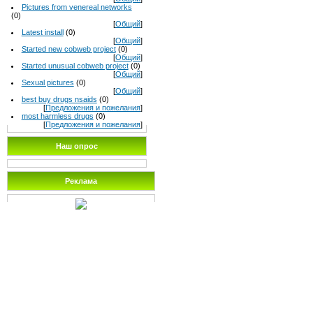
Pictures from venereal networks
(0)
[
Общий
]
Latest install
(0)
[
Общий
]
Started new cobweb project
(0)
[
Общий
]
Started unusual cobweb project
(0)
[
Общий
]
Sexual pictures
(0)
[
Общий
]
best buy drugs nsaids
(0)
[
Предложения и пожелания
]
most harmless drugs
(0)
[
Предложения и пожелания
]
Наш опрос
Реклама