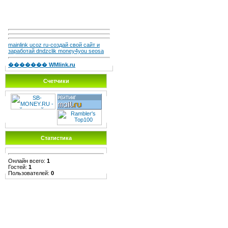
mainlink ucoz ru-создай свой сайт и
заработай dndzclik money4you seosa
������� WMlink.ru
Счетчики
Статистика
Онлайн всего:
1
Гостей:
1
Пользователей:
0