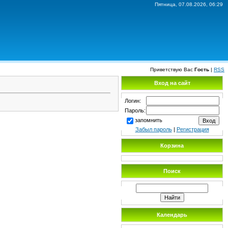
Пятница, 07.08.2026, 06:29
Приветствую Вас
Гость
|
RSS
Вход на сайт
Логин:
Пароль:
запомнить
Забыл пароль
|
Регистрация
Корзина
Поиск
Календарь