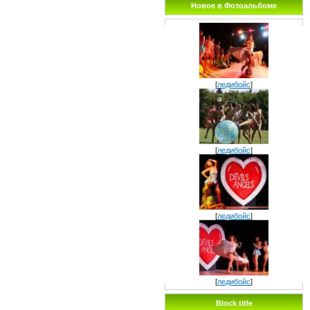
Новое в Фотоальбоме
[
ледибойс
]
[
ледибойс
]
[
ледибойс
]
[
ледибойс
]
Block title