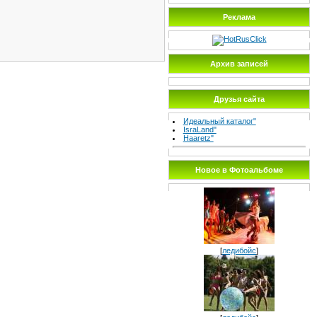
Реклама
Архив записей
Друзья сайта
Идеальный каталог"
IsraLand"
Haaretz"
Новое в Фотоальбоме
[
ледибойс
]