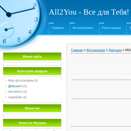
All2You - Все для Тебя!
Главная
Фотоальбомы
Регистрация
Главная
»
Фотоальбом
»
Девушки
» 083
Меню сайта
Категории раздела
Мои фотографии
[0]
Девушки
[31]
АвтоМото
[5]
ледибойс
[8]
Мини-чат
Новости Форума