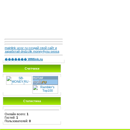
mainlink ucoz ru-создай свой сайт и
заработай dndzclik money4you seosa
������� WMlink.ru
Счетчики
Статистика
Онлайн всего:
1
Гостей:
1
Пользователей:
0