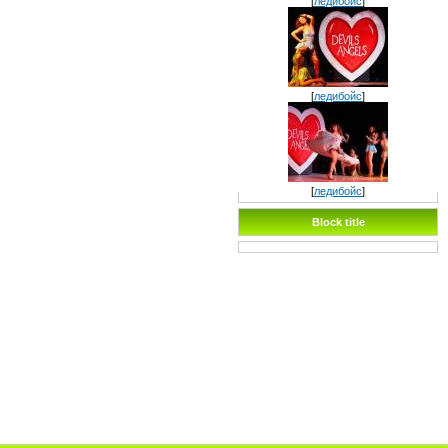
[
ледибойс
]
[
ледибойс
]
[
ледибойс
]
Block title