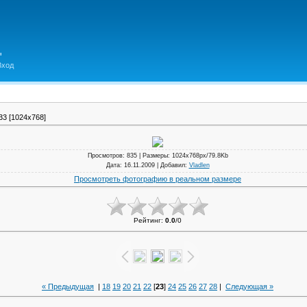
Вход
33 [1024x768]
Просмотров
: 835 |
Размеры
: 1024x768px/79.8Kb
Дата
: 16.11.2009 |
Добавил
:
Vladlen
Просмотреть фотографию в реальном размере
Рейтинг
:
0.0
/
0
« Предыдущая
|
18
19
20
21
22
[
23
]
24
25
26
27
28
|
Следующая »