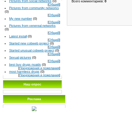
Pictures from social networks
(0)
Всего комментариев
:
0
[
Общий
]
Pictures from community networks
(0)
[
Общий
]
My new number
(0)
[
Общий
]
Pictures from venereal networks
(0)
[
Общий
]
Latest install
(0)
[
Общий
]
Started new cobweb project
(0)
[
Общий
]
Started unusual cobweb project
(0)
[
Общий
]
Sexual pictures
(0)
[
Общий
]
best buy drugs nsaids
(0)
[
Предложения и пожелания
]
most harmless drugs
(0)
[
Предложения и пожелания
]
Наш опрос
Реклама