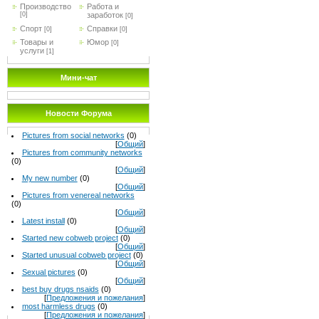
Производство
Работа и
[0]
заработок
[0]
Спорт
Справки
[0]
[0]
Товары и
Юмор
[0]
услуги
[1]
Мини-чат
Новости Форума
Pictures from social networks
(0)
[
Общий
]
Pictures from community networks
(0)
[
Общий
]
My new number
(0)
[
Общий
]
Pictures from venereal networks
(0)
[
Общий
]
Latest install
(0)
[
Общий
]
Started new cobweb project
(0)
[
Общий
]
Started unusual cobweb project
(0)
[
Общий
]
Sexual pictures
(0)
[
Общий
]
best buy drugs nsaids
(0)
[
Предложения и пожелания
]
most harmless drugs
(0)
[
Предложения и пожелания
]