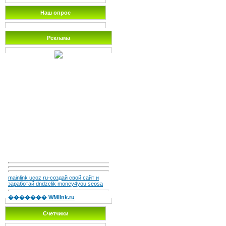
Наш опрос
Реклама
mainlink ucoz ru-создай свой сайт и
заработай dndzclik money4you seosa
������� WMlink.ru
Счетчики