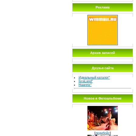
Реклама
Архив записей
Друзья сайта
Идеальный каталог"
IsraLand"
Haaretz"
Новое в Фотоальбоме
[
ледибойс
]