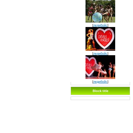
[
ледибойс
]
[
ледибойс
]
[
ледибойс
]
Block title