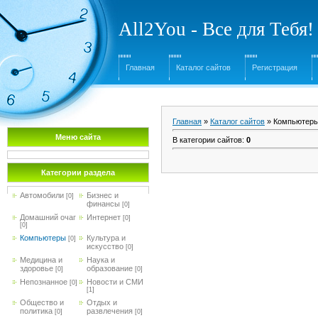
All2You - Все для Тебя!
Главная
Каталог сайтов
Регистрация
Главная
»
Каталог сайтов
» Компьютер
Меню сайта
В категории сайтов
:
0
Категории раздела
Автомобили
Бизнес и
[0]
финансы
[0]
Домашний очаг
Интернет
[0]
[0]
Компьютеры
Культура и
[0]
искусство
[0]
Медицина и
Наука и
здоровье
образование
[0]
[0]
Непознанное
Новости и СМИ
[0]
[1]
Общество и
Отдых и
политика
развлечения
[0]
[0]